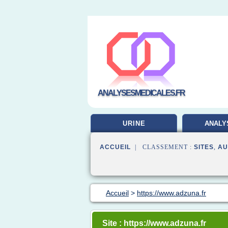
ANALYSESMEDICALES.FR
URINE
ANALY
LABORA
ACCUEIL
| CLASSEMENT :
SITES
,
AU
Accueil
>
https://www.adzuna.fr
Site : https://www.adzuna.fr