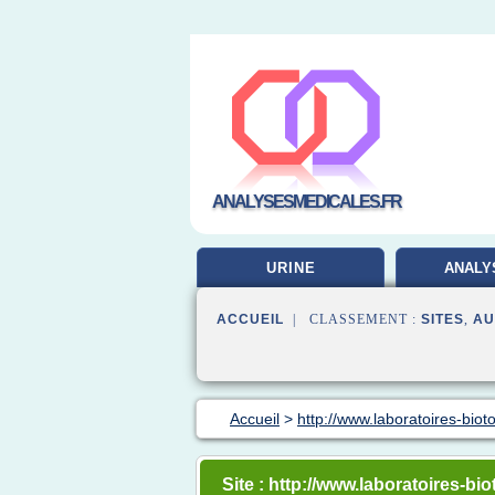
ANALYSESMEDICALES.FR
URINE
ANALY
LABORA
ACCUEIL
| CLASSEMENT :
SITES
,
AU
Accueil
>
http://www.laboratoires-bioto
Site : http://www.laboratoires-bio