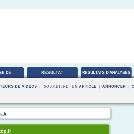
SE DE
RESULTAT
RESULTATS D'ANALYSES
TOIRE
MEDICALES
TEURS DE VIDÉOS
| SOUMETTRE :
UN ARTICLE
|
ANNONCER
|
p.fr
top.fr