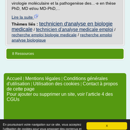
virologie moléculaire et la pathogenèse des...·e en thèse
PhD, MD et/ou MD-PhD,...
Lire la suite
technicien d'analyse en biologie
Thèmes liés :
medicale
technicien d'analyse medicale emploi
/
/
recherche emploi biologie medicale
/
recherche emploi
analyse biologique
8 Ressources
Accueil
|
Mentions légales
|
Conditions générales
d'utilisation
|
Utilisation des cookies
|
Contact à propos
de cette page
Pour ajouter ou supprimer un site, voir l'article 4 des
CGUs
En poursuivant votre navigation sur ce site, vous acceptez
X
l'utilisation de cookies pour vous proposer des contenus et