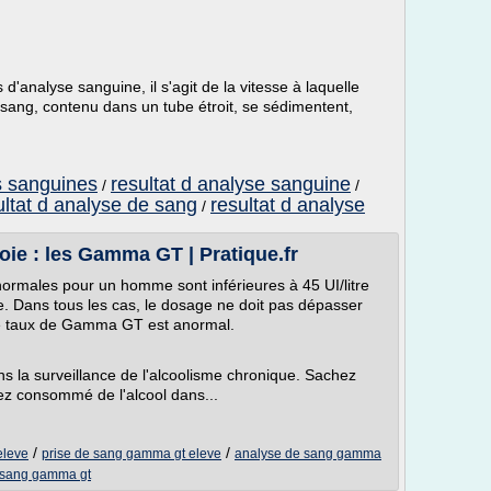
'analyse sanguine, il s'agit de la vitesse à laquelle
 sang, contenu dans un tube étroit, se sédimentent,
s sanguines
resultat d analyse sanguine
/
/
ultat d analyse de sang
resultat d analyse
/
oie : les Gamma GT | Pratique.fr
normales pour un homme sont inférieures à 45 UI/litre
e. Dans tous les cas, le dosage ne doit pas dépasser
 le taux de Gamma GT est anormal.
 la surveillance de l'alcoolisme chronique. Sachez
vez consommé de l'alcool dans...
/
/
eleve
prise de sang gamma gt eleve
analyse de sang gamma
 sang gamma gt