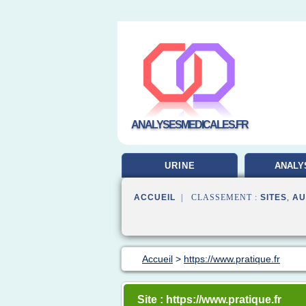
ANALYSESMEDICALES.FR
URINE
ANALY
LABORA
ACCUEIL
| CLASSEMENT :
SITES
,
AU
Accueil
>
https://www.pratique.fr
Site : https://www.pratique.fr