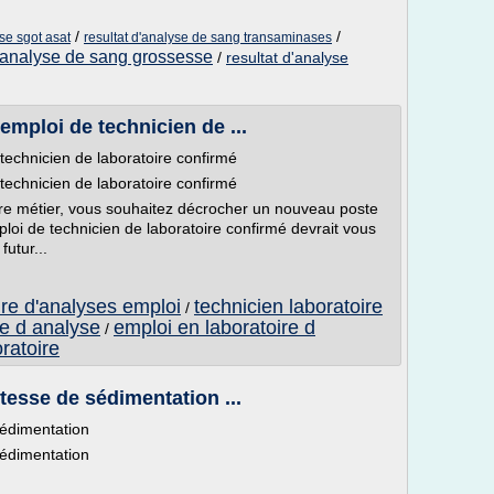
/
/
se sgot asat
resultat d'analyse de sang transaminases
d'analyse de sang grossesse
/
resultat d'analyse
emploi de technicien de ...
technicien de laboratoire confirmé
technicien de laboratoire confirmé
e métier, vous souhaitez décrocher un nouveau poste
ploi de technicien de laboratoire confirmé devrait vous
futur...
ire d'analyses emploi
technicien laboratoire
/
re d analyse
emploi en laboratoire d
/
oratoire
tesse de sédimentation ...
sédimentation
sédimentation