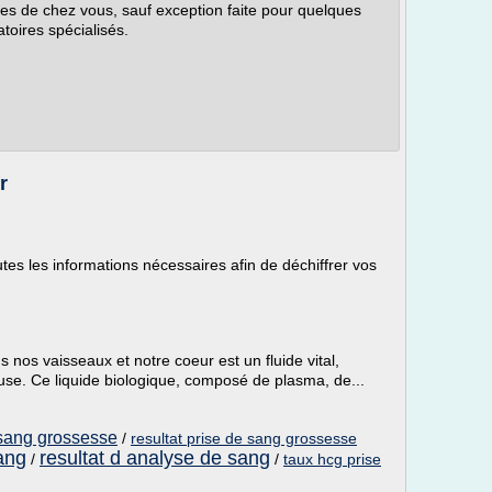
hes de chez vous, sauf exception faite pour quelques
toires spécialisés.
r
tes les informations nécessaires afin de déchiffrer vos
nos vaisseaux et notre coeur est un fluide vital,
euse. Ce liquide biologique, composé de plasma, de...
 sang grossesse
/
resultat prise de sang grossesse
ang
resultat d analyse de sang
/
/
taux hcg prise