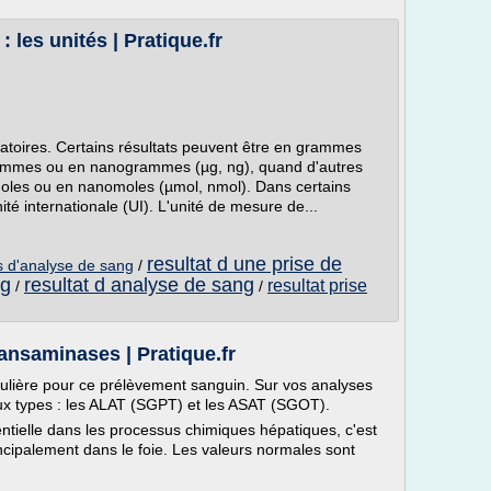
: les unités | Pratique.fr
ratoires. Certains résultats peuvent être en grammes
rammes ou en nanogrammes (µg, ng), quand d'autres
moles ou en nanomoles (µmol, nmol). Dans certains
ité internationale (UI). L'unité de mesure de...
resultat d une prise de
s d'analyse de sang
/
ng
resultat d analyse de sang
resultat prise
/
/
ransaminases | Pratique.fr
iculière pour ce prélèvement sanguin. Sur vos analyses
ux types : les ALAT (SGPT) et les ASAT (SGOT).
tielle dans les processus chimiques hépatiques, c'est
incipalement dans le foie. Les valeurs normales sont