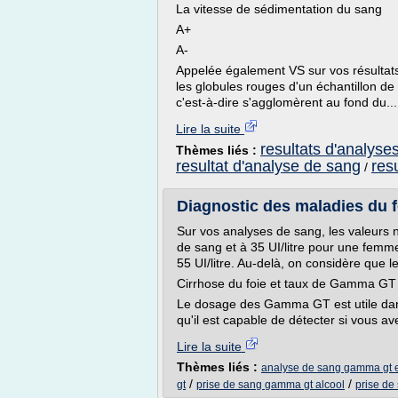
La vitesse de sédimentation du sang
A+
A-
Appelée également VS sur vos résultats d
les globules rouges d'un échantillon de
c'est-à-dire s'agglomèrent au fond du...
Lire la suite
resultats d'analyse
Thèmes liés :
resultat d'analyse de sang
res
/
Diagnostic des maladies du f
Sur vos analyses de sang, les valeurs 
de sang et à 35 UI/litre pour une femm
55 UI/litre. Au-delà, on considère que
Cirrhose du foie et taux de Gamma GT
Le dosage des Gamma GT est utile dans
qu'il est capable de détecter si vous a
Lire la suite
Thèmes liés :
analyse de sang gamma gt 
/
/
gt
prise de sang gamma gt alcool
prise de