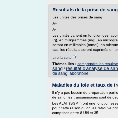
Résultats de la prise de sang 
Les unités des prises de sang
A+
A-
Les unités varient en fonction des labo
(g), en milligrammes (mg), en microg
seront en millimoles (mmol), en micro
cas, les résultats seront exprimés en un
Lire la suite
Thèmes liés :
comprendre les resultat
sang
resultat d'analyse de sa
/
de sang laboratoire
Maladies du foie et taux de t
Il n'y a pas besoin de préparation part
de sang, les transaminases sont de de
Les ALAT (SGPT) ont une fonction essen
pour cette raison qu'on les retrouve pr
comprises entre 8 UI/l et 35...