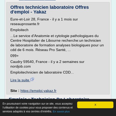
Offres technicien laboratoire Offres
d'emploi - Yakaz
Eure-et-Loir 28, France - il y a 1 mois sur
reseauprosante.fr
Emploitech
...Le service d'Anatomie et cytologie pathologiques du
Centre Hospitalier de Libourne recherche:un technicien
de laboratoire de formation analyses biologiques pour un
cdd de 6 mois. Réseau Pro Santé, ...
099+
Caudry 59540, France - il y a 2 semaines sur
nordjob.com
Emploitechnicien de laboratoire CDD...
Lire la suite
Site :
https://emploi.yakaz.fr
Emplois : Technicien De Laboratoire -
En poursuivant votre navigation sur ce site, vous acceptez
septembre 2017 ...
X
l'utilisation de cookies pour vous proposer des contenus et
services adaptés à vos centres d'intérêts.
Au sein de notre Laboratoire (accrédité COFRAC), vous
En savoir plus