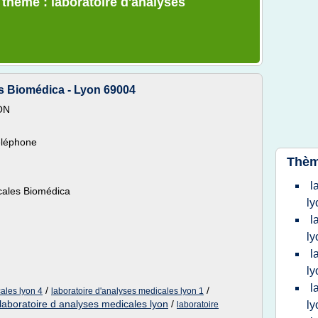
 thème : laboratoire d'analyses
s Biomédica - Lyon 69004
YON
éléphone
Thèm
l
icales Biomédica
ly
l
ly
l
ly
l
/
/
ales lyon 4
laboratoire d'analyses medicales lyon 1
laboratoire d analyses medicales lyon
/
ly
laboratoire