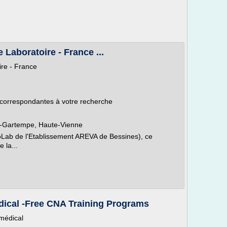
 Laboratoire - France ...
ire - France
 correspondantes à votre recherche
ur-Gartempe, Haute-Vienne
Lab de l'Etablissement AREVA de Bessines), ce
e la...
dical -Free CNA Training Programs
 médical