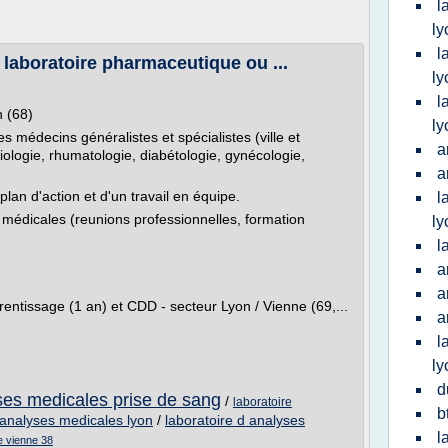
l
ly
l
laboratoire pharmaceutique ou ...
ly
l
 (68)
ly
médecins généralistes et spécialistes (ville et
a
ologie, rhumatologie, diabétologie, gynécologie,
a
plan d'action et d'un travail en équipe.
l
 médicales (reunions professionnelles, formation
ly
l
a
a
ntissage (1 an) et CDD - secteur Lyon / Vienne (69,...
a
l
ly
d
yses medicales prise de sang
/
laboratoire
b
'analyses medicales lyon
/
laboratoire d analyses
l
e vienne 38