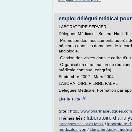
emploi délégué médical pour 
LABORATOIRE SERVIER
Déléguée Médicale - Secteur Haut-Rhin
-Promotion des médicaments auprès des 
hôpitaux) dans les domaines de la cardi
angiologie.
-Gestion des visites dans le cadre d'un 
-Organisation et animation de réunions
médicale continue, congrès).
Septembre 2002 - Mars 2004
LABORATOIRE PIERRE FABRE
Déléguée Médicale. Formation par appre
Lire la suite
Site :
http://www.pharmaceutiques.com
laboratoire d anal
Thèmes liés :
/
laboratoire d
d'analyses medicales lyon 1
medicales lyon
/
laboratoire d'analyse medical