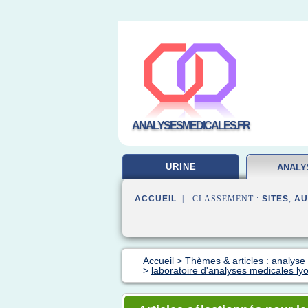
ANALYSESMEDICALES.FR
URINE
ANALY
LABOR
ACCUEIL
| CLASSEMENT :
SITES
,
AU
Accueil
>
Thèmes & articles : analyse 
>
laboratoire d'analyses medicales ly