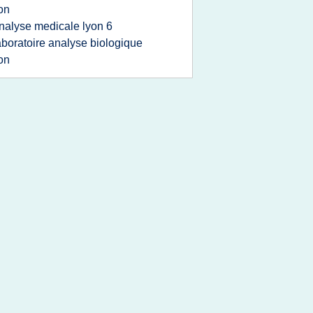
on
nalyse medicale lyon 6
aboratoire analyse biologique
on