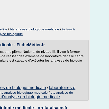
/
bts analyse biologique medicale
/
 lille
bts biologie
lyse biologique
icale - FicheMétier.fr
t un diplôme National de niveau III. Il vise à former
 de réaliser des examens de laboratoire dans le cadre
tulaire est capable d'exécuter les analyses de biologie
ses de biologie medicale
laboratoires d
/
bts analyse biologique medicale
/
bts analyse de
 d'analyse en biologie medicale
ologie médicale - greta-alsace.fr