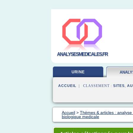
ANALYSESMEDICALES.FR
URINE
ANALY
LABOR
ACCUEIL
| CLASSEMENT :
SITES
,
AU
Accueil
>
Thèmes & articles : analyse 
biologique medicale