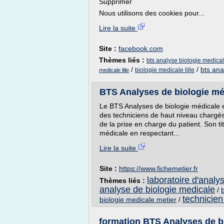
Supprimer
Nous utilisons des cookies pour...
Lire la suite
Site :
facebook.com
Thèmes liés :
bts analyse biologie medicale
/
/
bts ana
biologie medicale lille
medicale lille
BTS Analyses de biologie méd
Le BTS Analyses de biologie médicale es
des techniciens de haut niveau chargés
de la prise en charge du patient. Son ti
médicale en respectant...
Lire la suite
Site :
https://www.fichemetier.fr
laboratoire d'analy
Thèmes liés :
analyse de biologie medicale
/
technicien
biologie medicale metier
/
formation BTS Analyses de bi