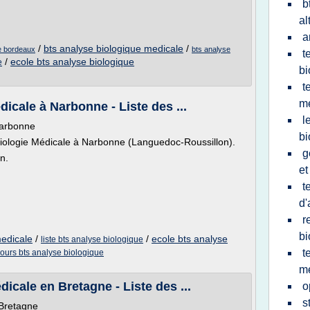
b
al
a
/
bts analyse biologique medicale
/
le bordeaux
bts analyse
t
/
ecole bts analyse biologique
e
bi
t
m
icale à Narbonne - Liste des ...
l
Narbonne
bi
iologie Médicale à Narbonne (Languedoc-Roussillon).
g
n.
et
t
d'
r
bi
medicale
/
/
ecole bts analyse
liste bts analyse biologique
t
ours bts analyse biologique
me
icale en Bretagne - Liste des ...
o
s
 Bretagne