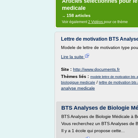
Articles sélectionnés pour l
medicale
158 articles
→
Voir également
2 Vidéos
pour ce thème
Lettre de motivation BTS Analys
Modele de lettre de motivation type pou
Lire la suite
Site :
http://www.documents.fr
Thèmes liés :
modele lettre de motivation bts 
/
biologique medicale
lettre de motivation bt
analyse medicale
BTS Analyses de Biologie Méd
BTS Analyses de Biologie Médicale à 
Vous recherchez un BTS Analyses de Bi
Il y a 1 école qui propose cette...