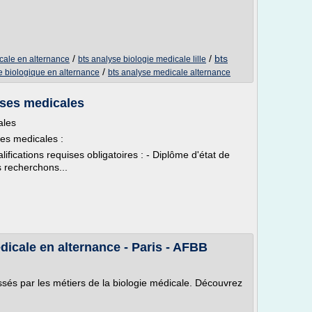
/
/
bts
cale en alternance
bts analyse biologie medicale lille
/
e biologique en alternance
bts analyse medicale alternance
yses medicales
ales
ses medicales :
fications requises obligatoires : - Diplôme d'état de
 recherchons...
icale en alternance - Paris - AFBB
ssés par les métiers de la biologie médicale. Découvrez