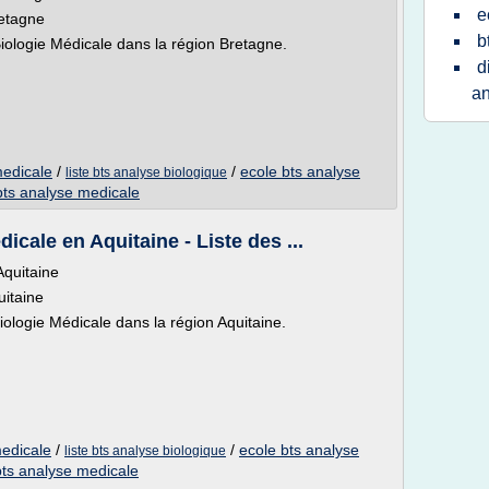
e
retagne
b
ologie Médicale dans la région Bretagne.
d
an
medicale
/
/
ecole bts analyse
liste bts analyse biologique
bts analyse medicale
cale en Aquitaine - Liste des ...
Aquitaine
uitaine
logie Médicale dans la région Aquitaine.
medicale
/
/
ecole bts analyse
liste bts analyse biologique
bts analyse medicale