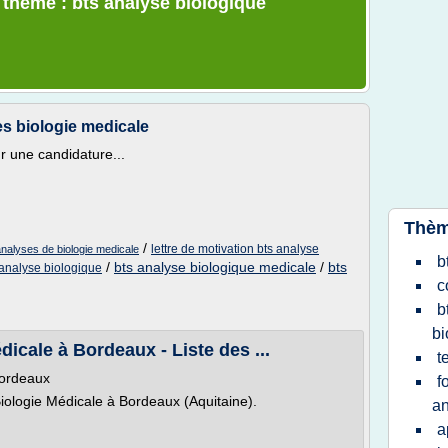
e thème : bts analyse biologique
es biologie medicale
r une candidature...
Thèm
/
lettre de motivation bts analyse
analyses de biologie medicale
b
/
bts analyse biologique medicale
/
bts
s analyse biologique
c
b
bi
icale à Bordeaux - Liste des ...
t
Bordeaux
f
ologie Médicale à Bordeaux (Aquitaine).
an
a