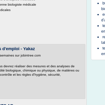
b
ienne biologiste médicale
bi
dicales
e
d'
.
t
em
r
la
t
s d'emploi - Yakaz
em
3 semaines sur jobintree.com
Vous devrez réaliser des mesures et des analyses de
ualité biologique, chimique ou physique, de matières ou
contrôle et les règles d'hygiène, sécurité,