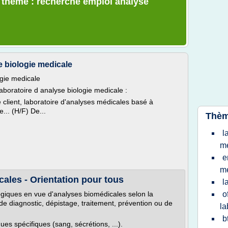
e thème : recherche emploi analyse
e biologie medicale
ogie medicale
aboratoire d analyse biologie medicale :
client, laboratoire d'analyses médicales basé à
... (H/F) De...
Thèm
l
m
e
m
cales - Orientation pour tous
l
logiques en vue d'analyses biomédicales selon la
o
 de diagnostic, dépistage, traitement, prévention ou de
la
b
es spécifiques (sang, sécrétions, ...).