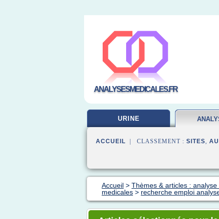
ANALYSESMEDICALES.FR
URINE
ANALY
LABOR
ACCUEIL
| CLASSEMENT :
SITES
,
AU
Accueil
>
Thèmes & articles : analyse 
medicales
>
recherche emploi analyse