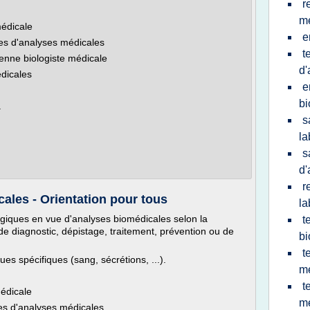
r
m
médicale
e
res d'analyses médicales
t
ienne biologiste médicale
d'
édicales
e
bi
.
s
la
s
d'
r
cales - Orientation pour tous
la
ogiques en vue d'analyses biomédicales selon la
t
 de diagnostic, dépistage, traitement, prévention ou de
bi
t
es spécifiques (sang, sécrétions, ...).
m
t
médicale
me
res d'analyses médicales