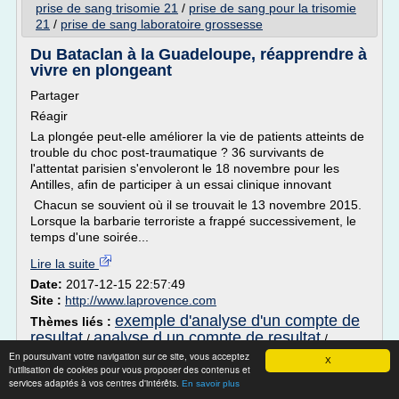
prise de sang trisomie 21
/
prise de sang pour la trisomie
21
/
prise de sang laboratoire grossesse
Du Bataclan à la Guadeloupe, réapprendre à
vivre en plongeant
Partager
Réagir
La plongée peut-elle améliorer la vie de patients atteints de
trouble du choc post-traumatique ? 36 survivants de
l'attentat parisien s'envoleront le 18 novembre pour les
Antilles, afin de participer à un essai clinique innovant
Chacun se souvient où il se trouvait le 13 novembre 2015.
Lorsque la barbarie terroriste a frappé successivement, le
temps d'une soirée...
Lire la suite
Date:
2017-12-15 22:57:49
Site :
http://www.laprovence.com
exemple d'analyse d'un compte de
Thèmes liés :
resultat
analyse d un compte de resultat
/
/
resultats laboratoire
/
En poursuivant votre navigation sur ce site, vous acceptez
laboratoire d'analyse medicale paris 11e
X
l'utilisation de cookies pour vous proposer des contenus et
d'analyses medicales
/
laboratoire d'analyse medical
services adaptés à vos centres d'intérêts.
En savoir plus
marseille