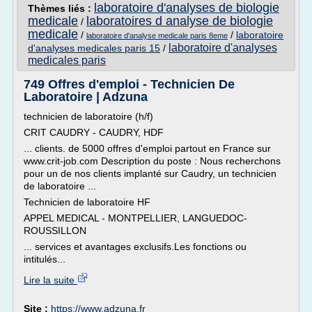
laboratoire d'analyses de biologie
Thèmes liés :
medicale
laboratoires d analyse de biologie
/
medicale
/
/
laboratoire
laboratoire d'analyse medicale paris 8eme
laboratoire d'analyses
d'analyses medicales paris 15
/
medicales paris
749 Offres d'emploi - Technicien De
Laboratoire | Adzuna
technicien de laboratoire (h/f)
CRIT CAUDRY - CAUDRY, HDF
... clients. de 5000 offres d'emploi partout en France sur
www.crit-job.com Description du poste : Nous recherchons
pour un de nos clients implanté sur Caudry, un technicien
de laboratoire ...
Technicien de laboratoire HF
APPEL MEDICAL - MONTPELLIER, LANGUEDOC-
ROUSSILLON
... services et avantages exclusifs.Les fonctions ou
intitulés...
Lire la suite
Site :
https://www.adzuna.fr