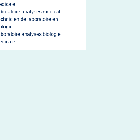
edicale
aboratoire analyses medical
echnicien de laboratoire en
ologie
aboratoire analyses biologie
edicale