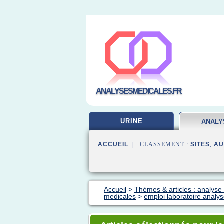
ANALYSESMEDICALES.FR
URINE
ANALY
LABOR
ACCUEIL
| CLASSEMENT :
SITES
,
AU
Accueil
>
Thèmes & articles : analyse 
medicales
>
emploi laboratoire analy