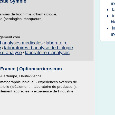
icale Symbio
m
l
alyses de biochimie, d'hématologie,
t
 (sérologies, marqueurs,...
bi
l
m
ergement.com
 d analyses medicales
laboratoire
/
e
laboratoires d analyse de biologie
/
e d analyse
laboratoire d'analyses
/
 France | Optioncarriere.com
r-Gartempe, Haute-Vienne
omatographie ionique, - expériences avérées de
strielle (idéalement... laboratoire de production), -
ement appréciée, - expérience de l'industrie