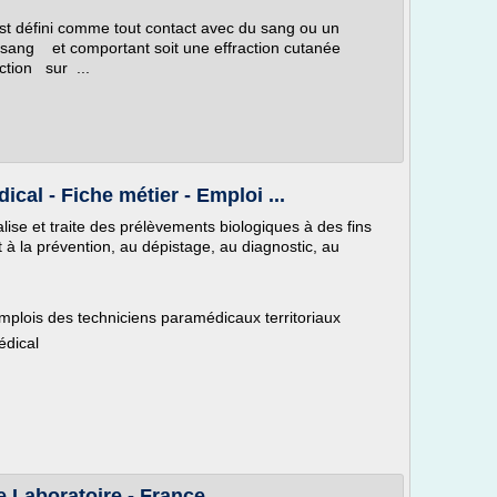
t défini comme tout contact avec du sang ou un
ng et comportant soit une effraction cutanée
tion sur ...
cal - Fiche métier - Emploi ...
lise et traite des prélèvements biologiques à des fins
à la prévention, au dépistage, au diagnostic, au
'emplois des techniciens paramédicaux territoriaux
édical
 Laboratoire - France ...