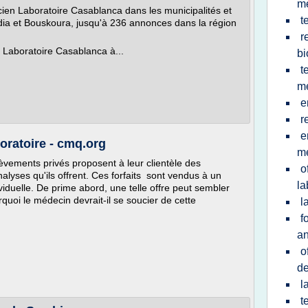
m
cien Laboratoire Casablanca dans les municipalités et
t
et Bouskoura, jusqu'à 236 annonces dans la région
r
 Laboratoire Casablanca à...
bi
t
me
e
r
e
boratoire - cmq.org
m
lèvements privés proposent à leur clientèle des
o
lyses qu'ils offrent. Ces forfaits sont vendus à un
la
iduelle. De prime abord, une telle offre peut sembler
quoi le médecin devrait-il se soucier de cette
l
f
an
o
de
l
t