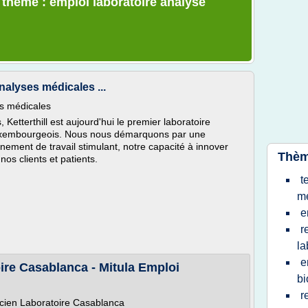
e thème : emploi laboratoire analyse
nalyses médicales ...
es médicales
Ketterthill est aujourd'hui le premier laboratoire
e luxembourgeois. Nous nous démarquons par une
nnement de travail stimulant, notre capacité à innover
Thèm
nos clients et patients.
t
me
e
r
la
e
ire Casablanca - Mitula Emploi
bi
r
icien Laboratoire Casablanca